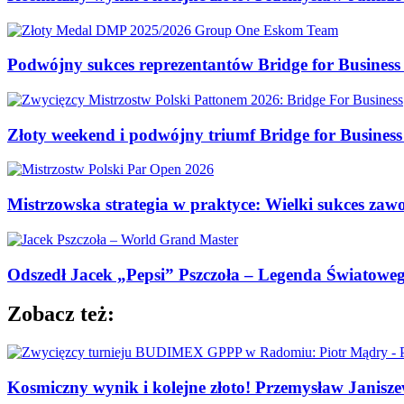
Podwójny sukces reprezentantów Bridge for Business 
Złoty weekend i podwójny triumf Bridge for Busines
Mistrzowska strategia w praktyce: Wielki sukces zaw
Odszedł Jacek „Pepsi” Pszczoła – Legenda Światoweg
Zobacz też:
Kosmiczny wynik i kolejne złoto! Przemysław Janisz