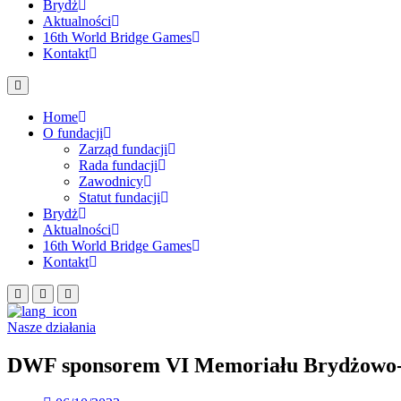
Brydż
Aktualności
16th World Bridge Games
Kontakt
Home
O fundacji
Zarząd fundacji
Rada fundacji
Zawodnicy
Statut fundacji
Brydż
Aktualności
16th World Bridge Games
Kontakt
Nasze działania
DWF sponsorem VI Memoriału Brydżowo