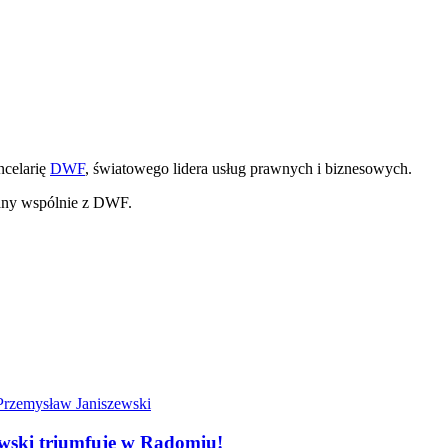
celarię
DWF
, światowego lidera usług prawnych i biznesowych.
any wspólnie z DWF.
ewski triumfuje w Radomiu!