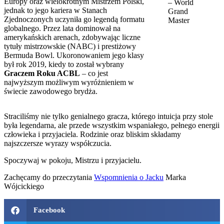
Europy oraz wielokrotnym Mistrzem Polski,
– World
jednak to jego kariera w Stanach
Grand
Zjednoczonych uczyniła go legendą formatu
Master
globalnego. Przez lata dominował na
amerykańskich arenach, zdobywając liczne
tytuły mistrzowskie (NABC) i prestiżowy
Bermuda Bowl. Ukoronowaniem jego klasy
był rok 2019, kiedy to został wybrany
Graczem Roku ACBL
– co jest
najwyższym możliwym wyróżnieniem w
świecie zawodowego brydża.
Straciliśmy nie tylko genialnego gracza, którego intuicja przy stole
była legendarna, ale przede wszystkim wspaniałego, pełnego energii
człowieka i przyjaciela. Rodzinie oraz bliskim składamy
najszczersze wyrazy współczucia.
Spoczywaj w pokoju, Mistrzu i przyjacielu.
Zachęcamy do przeczytania
Wspomnienia o Jacku
Marka
Wójcickiego
Facebook