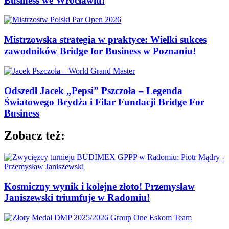
Business we Wrocławiu!
Mistrzowska strategia w praktyce: Wielki sukces
zawodników Bridge for Business w Poznaniu!
Odszedł Jacek „Pepsi” Pszczoła – Legenda
Światowego Brydża i Filar Fundacji Bridge For
Business
Zobacz też:
Kosmiczny wynik i kolejne złoto! Przemysław
Janiszewski triumfuje w Radomiu!