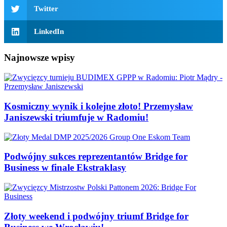
Twitter
LinkedIn
Najnowsze wpisy
Kosmiczny wynik i kolejne złoto! Przemysław
Janiszewski triumfuje w Radomiu!
Podwójny sukces reprezentantów Bridge for
Business w finale Ekstraklasy
Złoty weekend i podwójny triumf Bridge for