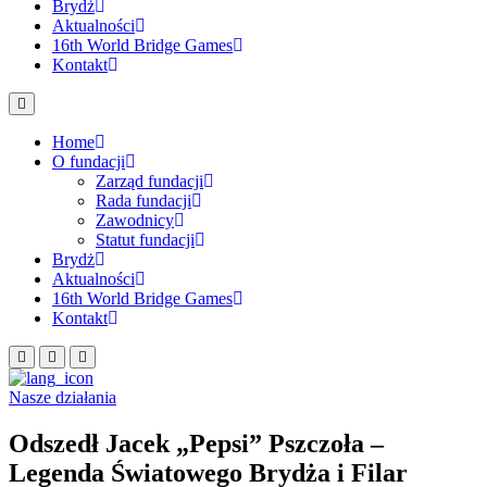
Brydż
Aktualności
16th World Bridge Games
Kontakt
Home
O fundacji
Zarząd fundacji
Rada fundacji
Zawodnicy
Statut fundacji
Brydż
Aktualności
16th World Bridge Games
Kontakt
Nasze działania
Odszedł Jacek „Pepsi” Pszczoła –
Legenda Światowego Brydża i Filar